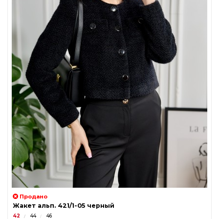
Продано
Жакет альп. 421/1-05 черный
42
44
46