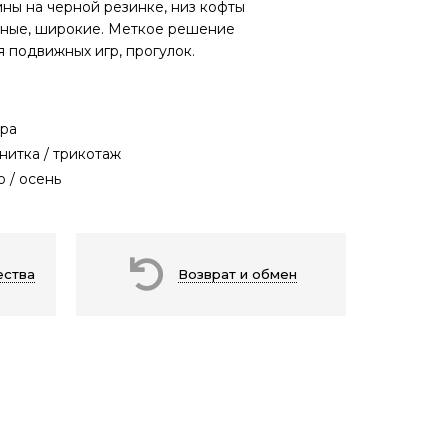
ины на черной резинке, низ кофты
рные, широкие. Меткое решение
я подвижных игр, прогулок.
ра
нитка / трикотаж
о / осень
ества
Возврат и обмен