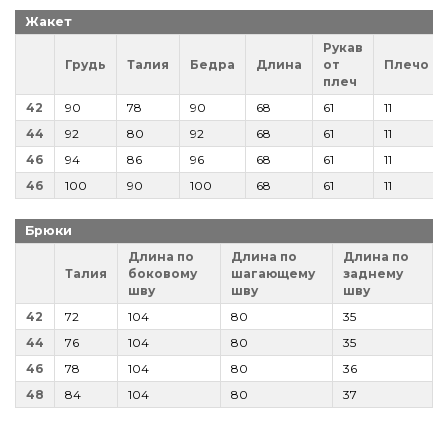
Жакет
Рукав
Грудь
Талия
Бедра
Длина
от
Плечо
плеч
42
90
78
90
68
61
11
44
92
80
92
68
61
11
46
94
86
96
68
61
11
46
100
90
100
68
61
11
Брюки
Длина по
Длина по
Длина по
Талия
боковому
шагающему
заднему
шву
шву
шву
42
72
104
80
35
44
76
104
80
35
46
78
104
80
36
48
84
104
80
37