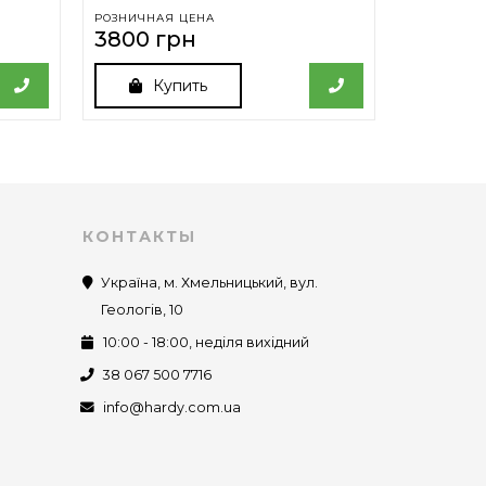
РОЗНИЧНАЯ ЦЕНА
РОЗНИЧНА
3800 грн
3800 г
Купить
Ку
КОНТАКТЫ
Україна, м. Хмельницький, вул.
Геологів, 10
10:00 - 18:00, неділя вихідний
38 067 500 7716
info@hardy.com.ua