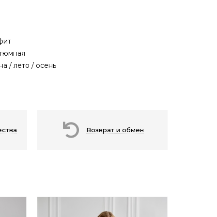
фит
тюмная
на / лето / осень
ества
Возврат и обмен