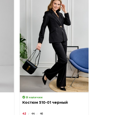
В наличии
В налич
Костюм 510-01 черный
Костюм 
42
44
46
42
44