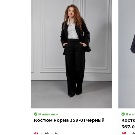
В наличии
В на
Костюм норма 359-01 черный
Костю
367-0
42
44
46
40
4