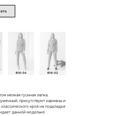
ать
816-04
816-02
816-01
ом мелкая гусиная лапка.
ауженный, присутствуют карманы и
 классического кроя на подкладке
ридает данной модельке