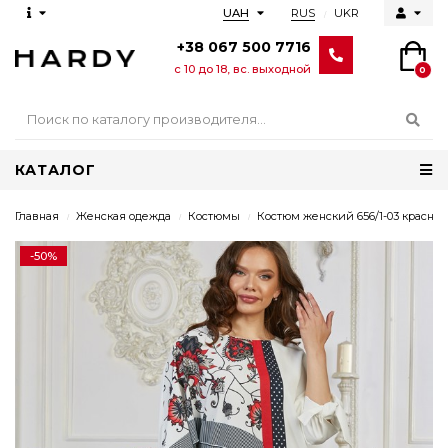
RUS
UKR
UAH
+38 067 500 7716
с 10 до 18, вс. выходной
0
КАТАЛОГ
Главная
Женская одежда
Костюмы
Костюм женский 656/1-03 красны
-50%