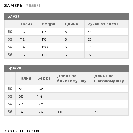
ЗАМЕРЫ
#656/1
Блуза
Талия
Бедра
Длина
Рукав от плеча
50
110
116
61
54
52
112
118
61
55
54
114
120
61
56
56
116
122
61
57
Брюки
Длина по
Длина по
Талия
Бедра
боковому шву
шаговому шву
50
84
108
52
88
114
54
92
120
56
94
126
100
72
ОСОБЕННОСТИ