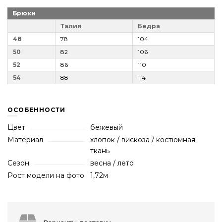
Брюки
Талия
Бедра
48
78
104
50
82
106
52
86
110
54
88
114
ОСОБЕННОСТИ
Цвет
бежевый
Материал
хлопок / вискоза / костюмная
ткань
Сезон
весна / лето
Рост модели на фото
1,72м