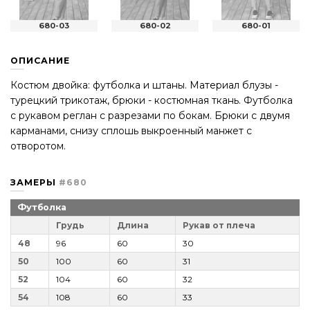
680-03
680-02
680-01
ОПИСАНИЕ
Костюм двойка: футболка и штаны. Материал блузы -
турецкий трикотаж, брюки - костюмная ткань. Футболка
с рукавом реглан с разрезами по бокам. Брюки с двумя
карманами, снизу сплошь выкроенный манжет с
отворотом.
ЗАМЕРЫ
#680
Футболка
Грудь
Длина
Рукав от плеча
48
96
60
30
50
100
60
31
52
104
60
32
54
108
60
33