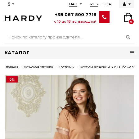
RUS
UKR
UAH
+38 067 500 7716
с 10 до 18, вс. выходной
0
КАТАЛОГ
Главная
Женская одежда
Костюмы
Костюм женский 683-06 бежевый
0%