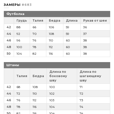
ЗАМЕРЫ
#683
Футболка
Грудь
Талия
Бедра
Длина
Рукав от шеи
42
88
66
106
59
36
44
92
70
108
59
37
46
96
76
110
60
38
48
100
78
112
60
38
50
104
82
116
60
38
Штаны
Длина по
Длина по
Талия
Бедра
боковому
шагающему
шву
шву
42
68
108
100
71
44
72
110
102
72
46
76
112
103
73
48
78
116
104
74
50
82
116
104
74