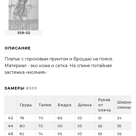
559-02
ОПИСАНИЕ
Платье с гороховым принтом и брошью на поясе.
Материал - эко кожа и сетка. На спине потайная
застежка «молния».
ЗАМЕРЫ
#559
Рукав
Ширина
Грудь
Талия
Бедра
Длина
от
спины
плеча
42
78
70
86
93
61
34
44
80
72
90
93
62
35
46
82
74
96
93
63
36