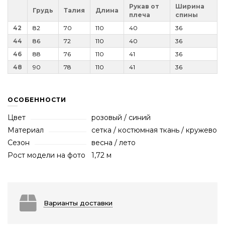
Рукав от
Ширина
Грудь
Талия
Длина
плеча
спины
42
82
70
110
40
36
44
86
72
110
40
36
46
88
76
110
41
36
48
90
78
110
41
36
ОСОБЕННОСТИ
Цвет
розовый / синий
Материал
сетка / костюмная ткань / кружево
Сезон
весна / лето
Рост модели на фото
1,72 м
Варианты доставки