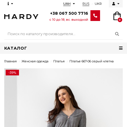
RUS
UKR
UAH
+38 067 500 7716
с 10 до 18, вс. выходной
0
КАТАЛОГ
Главная
Женская одежда
Платья
Платье 667-06 серый клетка
-39%