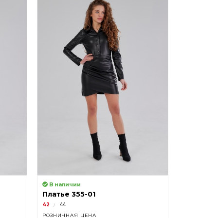
В наличии
В налич
Платье 355-01
Платье 3
42
44
40
42
РОЗНИЧНАЯ ЦЕНА
РОЗНИЧНА