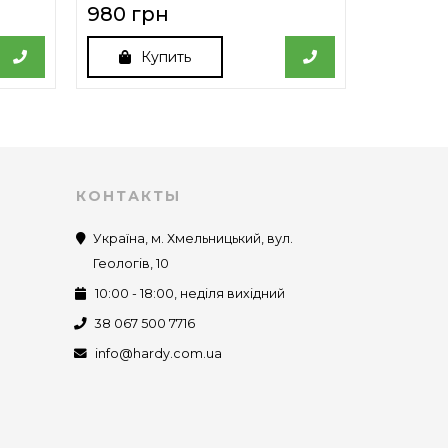
980 грн
800 гр
Купить
Ку
КОНТАКТЫ
Україна, м. Хмельницький, вул.
Геологів, 10
10:00 - 18:00, неділя вихідний
38 067 500 7716
info@hardy.com.ua