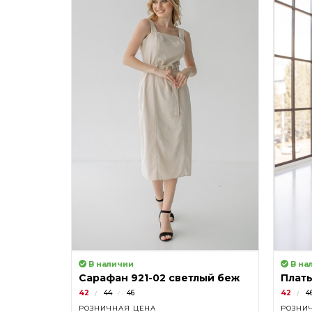
В наличии
В на
Сарафан 921-02 светлый беж
Плать
42
44
46
42
4
РОЗНИЧНАЯ ЦЕНА
РОЗНИ