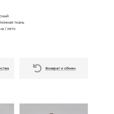
сный
тюмная ткань
на / лето
ества
Возврат и обмен