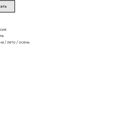
ать
сия
ля
на / лето / осень