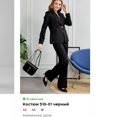
В наличии
В налич
Костюм 510-01 черный
Костюм 
42
44
46
42
44
РОЗНИЧНАЯ ЦЕНА
РОЗНИЧНА