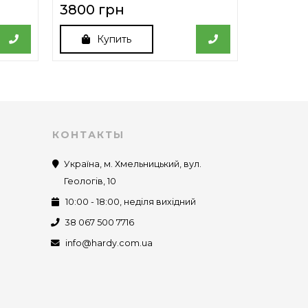
3800 грн
3800 г
Купить
Ку
КОНТАКТЫ
Україна, м. Хмельницький, вул.
Геологів, 10
10:00 - 18:00, неділя вихідний
38 067 500 7716
info@hardy.com.ua