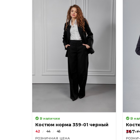
В наличии
В на
Костюм норма 359-01 черный
Костю
367-0
42
44
46
40
4
РОЗНИЧНАЯ ЦЕНА
РОЗНИ