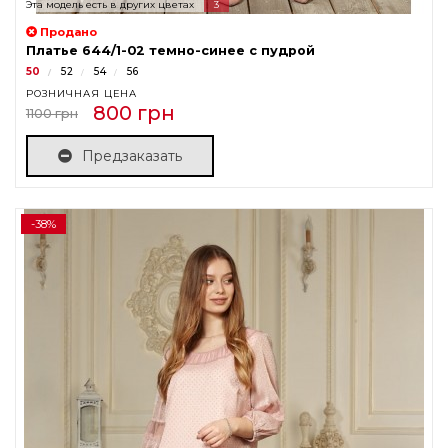
Эта модель есть в других цветах
3
Продано
Платье 644/1-02 темно-синее с пудрой
50
52
54
56
РОЗНИЧНАЯ ЦЕНА
800 грн
1100 грн
Предзаказать
-38%