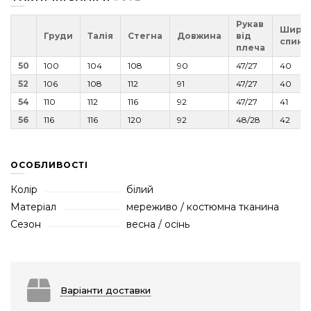
Рукав
Шири
Груди
Талія
Стегна
Довжина
від
спини
плеча
50
100
104
108
90
47/27
40
52
106
108
112
91
47/27
40
54
110
112
116
92
47/27
41
56
116
116
120
92
48/28
42
ОСОБЛИВОСТІ
Колір
білий
Матеріал
мереживо / костюмна тканина
Сезон
весна / осінь
Варіанти доставки