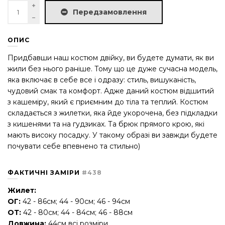
Передзамовлення
ОПИС
Придбавши наш костюм двійку, ви будете думати, як ви
жили без нього раніше. Тому що це дуже сучасна модель,
яка включає в себе все і одразу: стиль, вишуканість,
чудовий смак та комфорт. Адже даний костюм відшитий
з кашеміру, який є приємним до тіла та теплий. Костюм
складається з жилетки, яка йде укорочена, без підкладки
з кишенями та на гудзиках. Та брюк прямого крою, які
мають високу посадку. У такому образі ви завжди будете
почувати себе впевнено та стильно)
ФАКТИЧНІ ЗАМІРИ
#438
Жилет:
ОГ:
42 - 86см; 44 - 90см; 46 - 94см
ОТ:
42 - 80см; 44 - 84см; 46 - 88см
Довжина:
44
см всі розміри