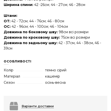
Ширина спини:
42 -26см; 44 - 27см; 46 - 28см
Штани:
ОТ:
42 - 72см; 44 - 76см; 46 - 80см
ОС:
42 - 96см; 44 - 100см; 46 - 104см
Довжина по боковому шву:
98
см всі розміри
Довжина по кроковому шву:
75
см всі розміри
Довжина по задньому шву:
42 - 37см, 44 - 38см, 46 -
39см
ОСОБЛИВОСТІ
Колір
темно сірий
Матеріал
кашемір
Сезон
осінь-весна
Варіанти доставки