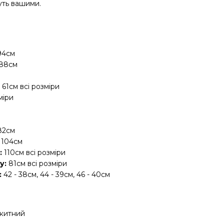
уть вашими.
 94см
 88см
:
61см всі розміри
міри
 82см
- 104см
:
110см всі розміри
у:
81см всі розміри
:
42 - 38см, 44 - 39см, 46 - 40см
китний