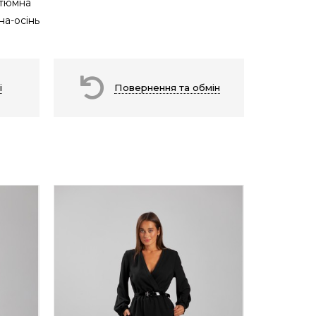
тюмна
на-осінь
і
Повернення та обмін