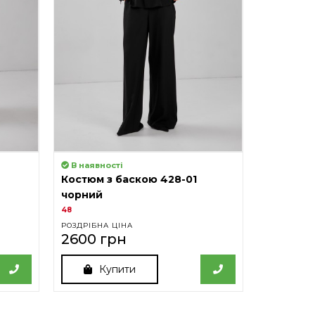
В наявності
В наявно
Костюм з баскою 428-01
Сукня 43
чорний
48
40
42
РОЗДРІБНА ЦІНА
РОЗДРІБНА
2600 грн
1900 г
Купити
К