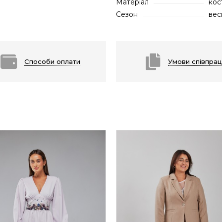
Матеріал
кос
Сезон
вес
Способи оплати
Умови співпрац