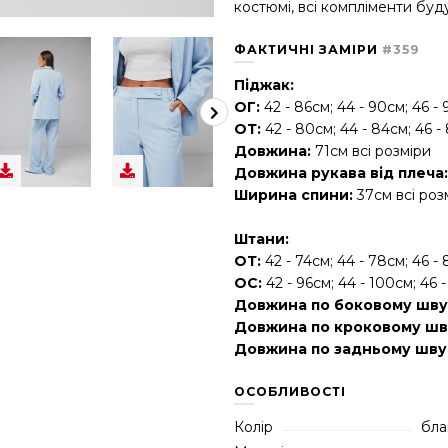
костюмі, всі компліменти буд
ФАКТИЧНІ ЗАМІРИ
#359
Піджак:
ОГ:
42 - 86см; 44 - 90см; 46 -
ОТ:
42 - 80см; 44 - 84см; 46 -
Довжина:
71
см всі розміри
Довжина рукава від плеча
Ширина спини:
37см всі роз
Штани:
ОТ:
42 - 74см; 44 - 78см; 46 -
ОС:
42 - 96см; 44 - 100см; 46 
Довжина по боковому шву
Довжина по кроковому шв
Довжина по задньому шву
ОСОБЛИВОСТІ
Колір
бла