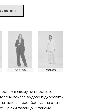
овлення
359-06
359-05
359-04
359
костюм в якому ви просто не
еальні лекала, чудово підкреслять
на підкладі, застібається на один
вах. Брюки палаццо. В такому