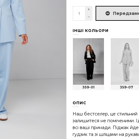
Передзам
ІНШІ КОЛЬОРИ
359-01
359-07
ОПИС
Наш бестселер, це стильний 
залишитеся не поміченими. Ід
всі ваші принади. Піджак йде 
гудзик та зі шліцами на рука