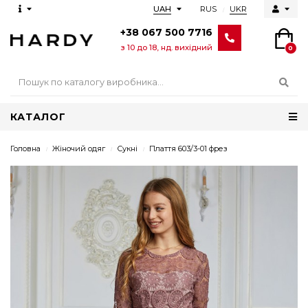
RUS
UKR
UAH
+38 067 500 7716
з 10 до 18, нд. вихідний
0
КАТАЛОГ
Головна
Жіночий одяг
Сукні
Плаття 603/3-01 фрез