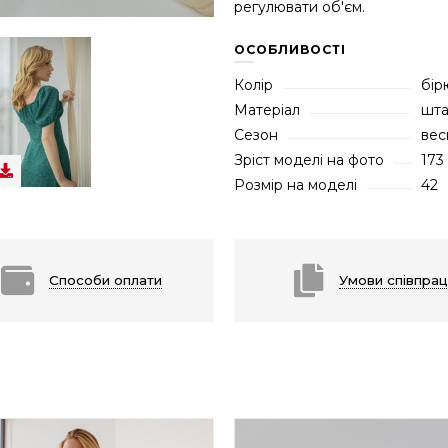
регулювати об'єм.
ОСОБЛИВОСТІ
Колір
бір
Матеріал
шта
Сезон
вес
Зріст моделі на фото
173
Розмір на моделі
42
Способи оплати
Умови співпрац