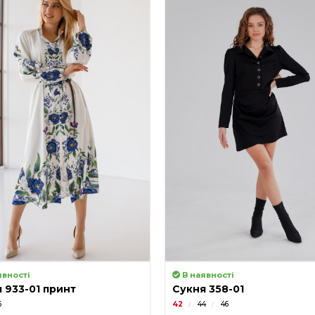
явності
В наявності
 933-01 принт
Сукня 358-01
6
42
44
46