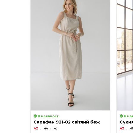
В наявності
В на
Сарафан 921-02 світлий беж
Сукня
42
44
46
42
4