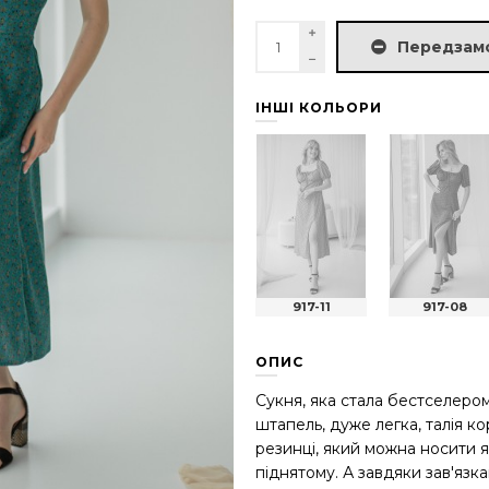
Передзам
ІНШІ КОЛЬОРИ
917-11
917-08
ОПИС
Сукня, яка стала бестселером
штапель, дуже легка, талія к
резинці, який можна носити я
піднятому. А завдяки зав'язк