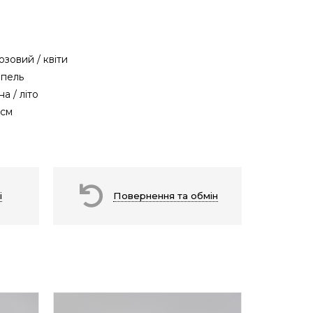
юзовий / квіти
пель
на / літо
 см
і
Повернення та обмін