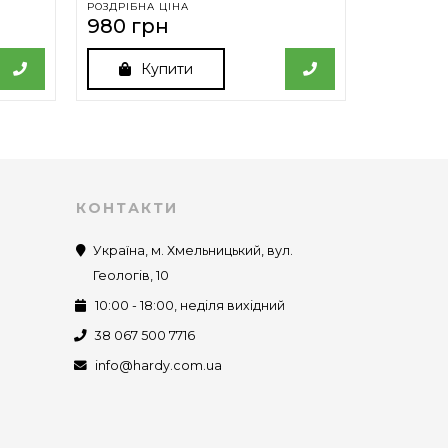
РОЗДРІБНА ЦІНА
РОЗДРІБНА
980 грн
800 гр
Купити
К
КОНТАКТИ
Україна, м. Хмельницький, вул.
Геологів, 10
10:00 - 18:00, неділя вихідний
38 067 500 7716
info@hardy.com.ua