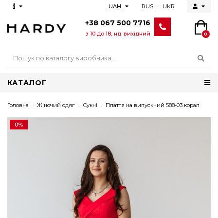
RUS
UKR
UAH
+38 067 500 7716
з 10 до 18, нд. вихідний
0
КАТАЛОГ
Головна
Жіночий одяг
Сукні
Плаття на випускний 588-03 корал
0%