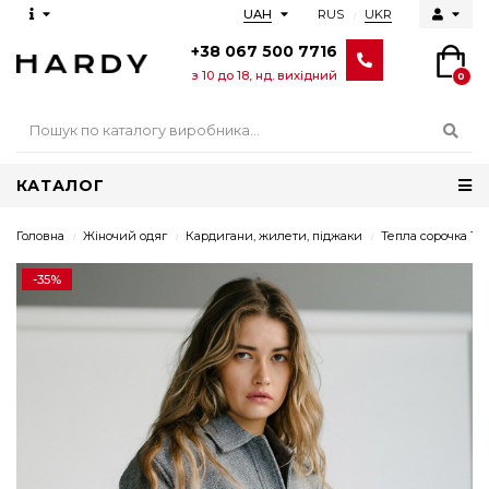
RUS
UKR
UAH
+38 067 500 7716
з 10 до 18, нд. вихідний
0
КАТАЛОГ
Головна
Жіночий одяг
Кардигани, жилети, піджаки
Тепла сорочка 154/
-35%