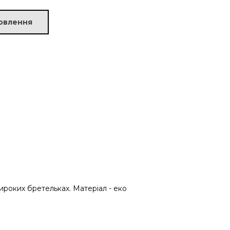
овлення
ироких бретельках. Матеріал - еко