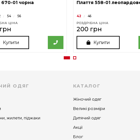
 670-01 чорна
Плаття 558-01 леопардов
2
54
56
42
46
БНА ЦІНА
РОЗДРІБНА ЦІНА
 грн
200 грн
Купити
Купити
ЧИЙ ОДЯГ
КАТАЛОГ
Жіночий одяг
и
Великі розміри
ни, жилети, піджаки
Дитячий одяг
Акції
Блог