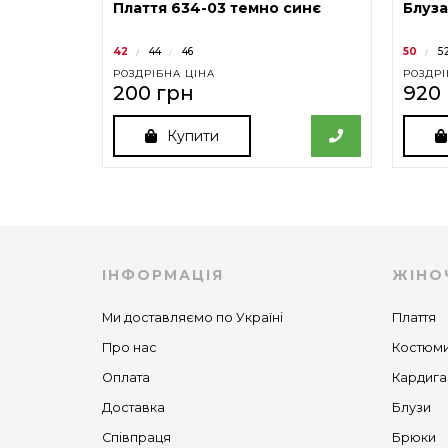
Плаття 634-03 темно синє
Блуза
42
44
46
50
5
РОЗДРІБНА ЦІНА
РОЗДРІ
200 грн
920
Купити
ІНФОРМАЦІЯ
ЖІНО
Ми доставляємо по Україні
Плаття
Про нас
Костюм
Оплата
Кардига
Доставка
Блузи
Співпраця
Брюки