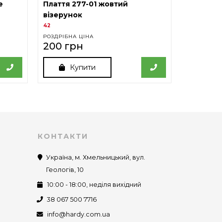
е
Плаття 277-01 жовтий
Плаття 2
візерунок
візерун
42
42
РОЗДРІБНА ЦІНА
РОЗДРІБНА
200 грн
200 гр
Купити
К
КОНТАКТИ
Україна, м. Хмельницький, вул.
Геологів, 10
10:00 - 18:00, неділя вихідний
38 067 500 7716
info@hardy.com.ua