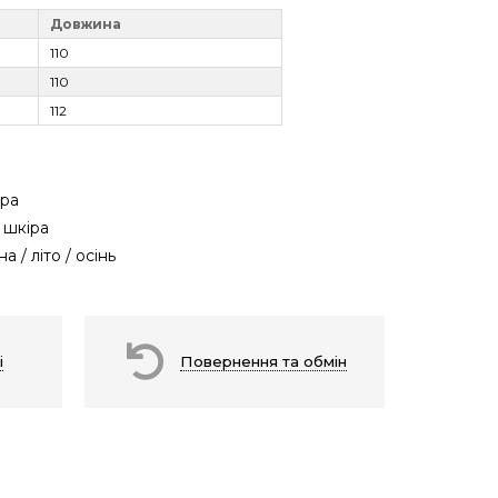
Довжина
110
110
112
ра
 шкіра
а / літо / осінь
і
Повернення та обмін