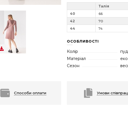
Талія
40
66
42
70
44
74
ОСОБЛИВОСТІ
Колір
пуд
Матеріал
еко
Сезон
весн
Способи оплати
Умови співпрац