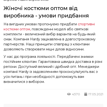
Жіночі костюми оптом від
виробника - умови придбання
На вигідних умовах пропонуємо придбати
спортивні
костюми оптом,
повсякденні моделі або святкові
комплекти - величезний вибір варіантів на будь-який
смак. Компанія Hardy зацікавлена ​​в довгостроковому
партнерстві. Наші принципи співпраці з клієнтами
дозволяють створювати міцні ділові відносини.
У нас діє програма лояльності. Передбачені знижки
постійним клієнтам. Гарантована швидка доставка в різні
регіони. Доступний великий і дрібний опт. Менеджери
компанії Hardy із задоволенням проконсультують вас з
усіх питань і при необхідності допоможуть вам
визначитися з вибором.
4570
17.05.2021