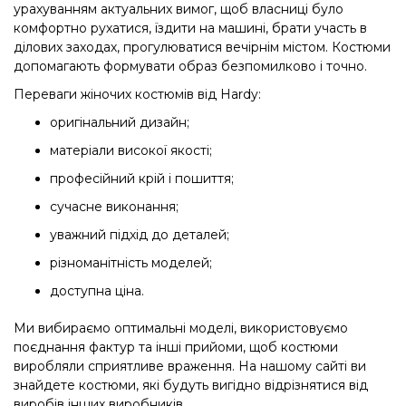
урахуванням актуальних вимог, щоб власниці було
комфортно рухатися, їздити на машині, брати участь в
ділових заходах, прогулюватися вечірнім містом. Костюми
допомагають формувати образ безпомилково і точно.
Переваги жіночих костюмів від Hardy:
оригінальний дизайн;
матеріали високої якості;
професійний крій і пошиття;
сучасне виконання;
уважний підхід до деталей;
різноманітність моделей;
доступна ціна.
Ми вибираємо оптимальні моделі, використовуємо
поєднання фактур та інші прийоми, щоб костюми
виробляли сприятливе враження. На нашому сайті ви
знайдете костюми, які будуть вигідно відрізнятися від
виробів інших виробників.